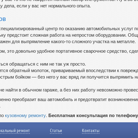
у дела, если у вас нет нормального опыта.
ов
в специализированный центр по оказанию автомобильных услуг 
ьку предстоит сложная работа на непростом оборудовании. Об
важен для выпрямление какого-то сложного участка на металле.
ом, это довольно удобное портативное сварочное средство, сд
ься обращаться с ним не так уж просто.
ится обратный молоток, привариваемый впоследствии к поврежд
 острым бойком — без него у вас вряд ли получится выпрямить
 найти в обычном гараже, а без них работу невозможно провес
венно преобразит ваш автомобиль и предотвратит возникновени
.
 по
кузовному ремонту
.
Бесплатная консультация по телефону 
кальный ремонт
Статьи
Контакты