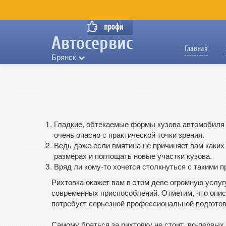
Главная
Брянск
Главная
»
Статьи
»
Что такое рихтовка?
Гладкие, обтекаемые формы кузова автомобиля 
очень опасно с практической точки зрения.
Ведь даже если вмятина не причиняет вам каких
размерах и поглощать новые участки кузова.
Вряд ли кому-то хочется столкнуться с такими 
Рихтовка окажет вам в этом деле огромную услуг
современных приспособлений. Отметим, что опи
потребует серьезной профессиональной подготов
Самому браться за рихтовку не стоит, во-первых