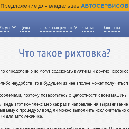
Предложение для владельцев
АВТОСЕРВИСОВ
Услуги
Цены
Локальный ремонт
Статьи
Контакты
Что такое рихтовка?
по определению не могут содержать вмятины и другие неровнос
-либо неудобств, то в будущем из нее вполне может получиться 
проблемами, поэтому позаботьтесь о целостности своей машины 
у, ведь этот комплекс мер как раз и направлен на выравниван
сываемую процедуру вряд ли можно выполнить исключительно 
ки для автомеханика.
, у вас точно не найдется полный набор инструментов. Ну а во-