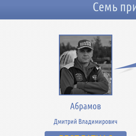
Семь при
Абрамов
Дмитрий Владимирович