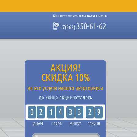
Для записи или уточнения адреса звоните:
350-61-62
+7(963)
АКЦИЯ!
СКИДКА 10%
на все услуги нашего автосервиса
до конца акции осталось
0
2
1
4
3
3
2
8
днеЙ
часов
минут
секунд