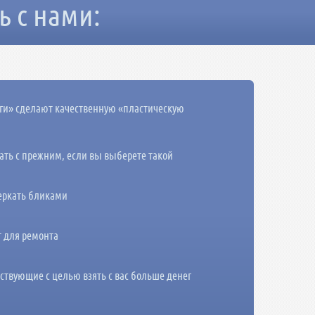
ь с нами:
и» сделают качественную «пластическую
дать с прежним, если вы выберете такой
веркать бликами
 для ремонта
твующие с целью взять с вас больше денег