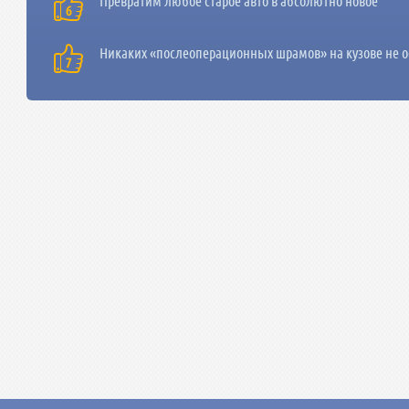
Превратим любое старое авто в абсолютно новое
Никаких «послеоперационных шрамов» на кузове не о